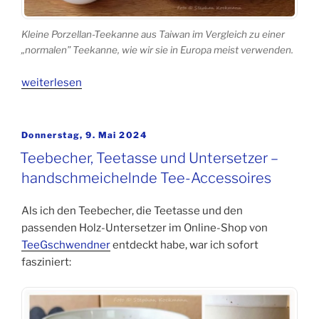
Kleine Porzellan-Teekanne aus Taiwan im Vergleich zu einer
„normalen” Teekanne, wie wir sie in Europa meist verwenden.
„Kleine
weiterlesen
Teekanne
aus
Porzellan
Veröffentlicht
Donnerstag, 9. Mai 2024
am
für
Teebecher, Teetasse und Untersetzer –
die
handschmeichelnde Tee-Accessoires
Gong
Fu
Als ich den Teebecher, die Teetasse und den
Cha
passenden Holz-Untersetzer im Online-Shop von
Teezeremonie“
TeeGschwendner
entdeckt habe, war ich sofort
fasziniert: