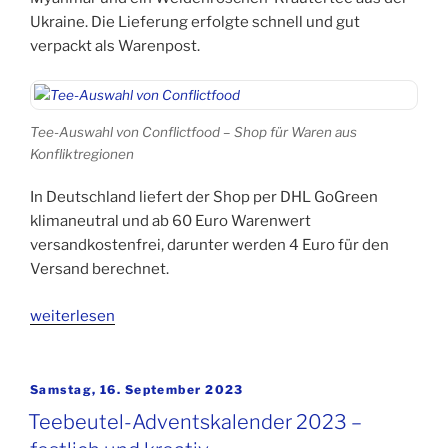
Ukraine. Die Lieferung erfolgte schnell und gut
verpackt als Warenpost.
Tee-Auswahl von Conflictfood – Shop für Waren aus
Konfliktregionen
In Deutschland liefert der Shop per DHL GoGreen
klimaneutral und ab 60 Euro Warenwert
versandkostenfrei, darunter werden 4 Euro für den
Versand berechnet.
„3
weiterlesen
Tees
aus
Konfliktregionen
Veröffentlicht
Samstag, 16. September 2023
am
–
Teebeutel-Adventskalender 2023 –
zertifiziert