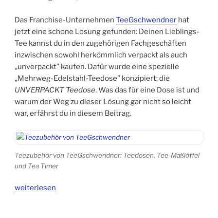
Das Franchise-Unternehmen
TeeGschwendner
hat
jetzt eine schöne Lösung gefunden: Deinen Lieblings-
Tee kannst du in den zugehörigen Fachgeschäften
inzwischen sowohl herkömmlich verpackt als auch
„unverpackt” kaufen. Dafür wurde eine spezielle
„Mehrweg-Edelstahl-Teedose” konzipiert: die
UNVERPACKT Teedose
. Was das für eine Dose ist und
warum der Weg zu dieser Lösung gar nicht so leicht
war, erfährst du in diesem Beitrag.
Teezubehör von TeeGschwendner: Teedosen, Tee-Maßlöffel
und Tea Timer
„Unverpackt:
weiterlesen
Tolle
18/8-