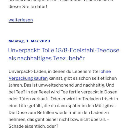
dieser Stelle dafür!
„Faszinierende
weiterlesen
Flugtees
2023
und
Veröffentlicht
Montag, 1. Mai 2023
am
Tee-
Unverpackt: Tolle 18/8-Edelstahl-Teedose
Raritäten
als nachhaltiges Teezubehör
von
TeeGschwendner“
Unverpackt-Läden, in denen du Lebensmittel
ohne
Verpackung kaufen
kannst, gibt es schon seit etlichen
Jahren. Das ist umweltschonend und nachhaltig. Und
bei Tee? In der Regel wird Tee fertig verpackt in Dosen
oder Tüten verkauft. Oder er wird im Teeladen frisch in
eine Tüte gefüllt, die du dann später in den Müll gibst.
Die Dose zum Befüllen wieder mit in den Laden zu
nehmen, das geht bisher nicht bzw. nicht überall. –
Schade eigentlich, oder?