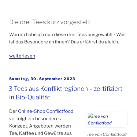
Die drei Tees kurz vorgestellt
Warum habe ich nun diese drei Tees ausgewählt? Was
ist das Besondere an ihnen? Das erfährst du gleich.
„Drei
weiterlesen
besondere
Tees
aus
Veröffentlicht
Samstag, 30. September 2023
am
dem
3 Tees aus Konfliktregionen – zertifiziert
TeeGschwendner-
in Bio-Qualität
Sortiment“
Der
Online-Shop Conflictfood
verfolgt ein besonderes
Konzept. Angeboten werden
Tee, Kaffee und Gewürze aus
Tee von Conflictfood