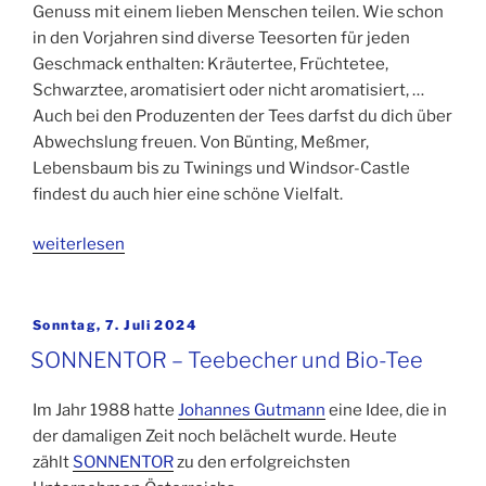
Genuss mit einem lieben Menschen teilen. Wie schon
in den Vorjahren sind diverse Teesorten für jeden
Geschmack enthalten: Kräutertee, Früchtetee,
Schwarztee, aromatisiert oder nicht aromatisiert, …
Auch bei den Produzenten der Tees darfst du dich über
Abwechslung freuen. Von Bünting, Meßmer,
Lebensbaum bis zu Twinings und Windsor-Castle
findest du auch hier eine schöne Vielfalt.
„Tee-
weiterlesen
Box-
Kalender
für
Veröffentlicht
Sonntag, 7. Juli 2024
am
die
SONNENTOR – Teebecher und Bio-Tee
Adventszeit“
Im Jahr 1988 hatte
Johannes Gutmann
eine Idee, die in
der damaligen Zeit noch belächelt wurde. Heute
zählt
SONNENTOR
zu den erfolgreichsten