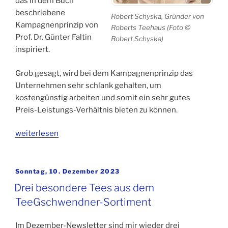
das in dem Buch
beschriebene
Robert Schyska, Gründer von
Kampagnenprinzip von
Roberts Teehaus (Foto ©
Prof. Dr. Günter Faltin
Robert Schyska)
inspiriert.
Grob gesagt, wird bei dem Kampagnenprinzip das
Unternehmen sehr schlank gehalten, um
kostengünstig arbeiten und somit ein sehr gutes
Preis-Leistungs-Verhältnis bieten zu können.
„Fragen
weiterlesen
an
Teefreunde:
Robert
Veröffentlicht
Sonntag, 10. Dezember 2023
am
Schyska
Drei besondere Tees aus dem
von
TeeGschwendner-Sortiment
Roberts
Teehaus“
Im Dezember-Newsletter sind mir wieder drei