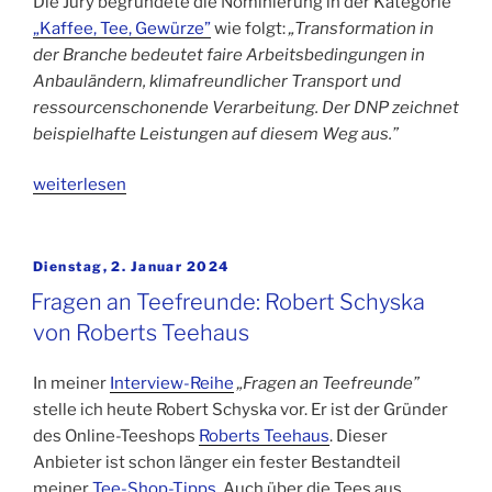
Die Jury begründete die Nominierung in der Kategorie
„Kaffee, Tee, Gewürze”
wie folgt:
„Transformation in
der Branche bedeutet faire Arbeitsbedingungen in
Anbauländern, klimafreundlicher Transport und
ressourcenschonende Verarbeitung. Der DNP zeichnet
beispielhafte Leistungen auf diesem Weg aus.”
„Nachhaltigkeit
weiterlesen
mit
Erfolg
seit
Veröffentlicht
Dienstag, 2. Januar 2024
am
fast
Fragen an Teefreunde: Robert Schyska
40
von Roberts Teehaus
Jahren:
Teekampagne“
In meiner
Interview-Reihe
„Fragen an Teefreunde”
stelle ich heute Robert Schyska vor. Er ist der Gründer
des Online-Teeshops
Roberts Teehaus
. Dieser
Anbieter ist schon länger ein fester Bestandteil
meiner
Tee-Shop-Tipps
. Auch über die Tees aus