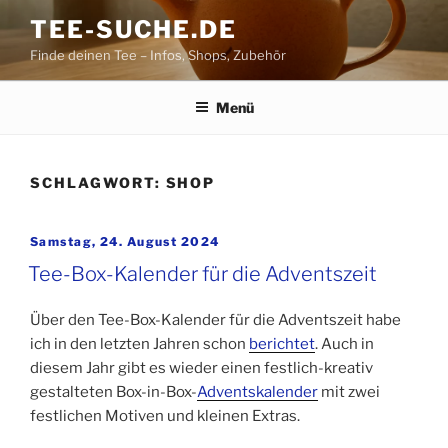
Zum
TEE-SUCHE.DE
Inhalt
Finde deinen Tee – Infos, Shops, Zubehör
springen
Menü
SCHLAGWORT:
SHOP
Veröffentlicht
Samstag, 24. August 2024
am
Tee-Box-Kalender für die Adventszeit
Über den Tee-Box-Kalender für die Adventszeit habe
ich in den letzten Jahren schon
berichtet
. Auch in
diesem Jahr gibt es wieder einen festlich-kreativ
gestalteten Box-in-Box-
Adventskalender
mit zwei
festlichen Motiven und kleinen Extras.