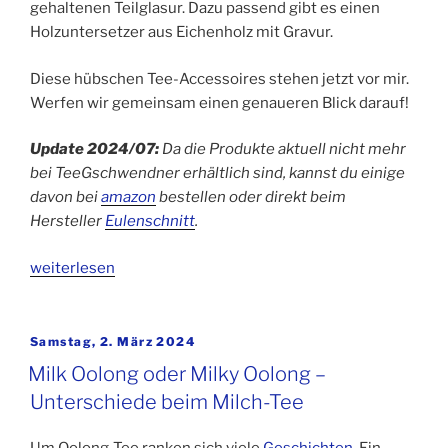
gehaltenen Teilglasur. Dazu passend gibt es einen
Holzuntersetzer aus Eichenholz mit Gravur.
Diese hübschen Tee-Accessoires stehen jetzt vor mir.
Werfen wir gemeinsam einen genaueren Blick darauf!
Update 2024/07:
Da die Produkte aktuell nicht mehr
bei TeeGschwendner erhältlich sind, kannst du einige
davon bei
amazon
bestellen oder direkt beim
Hersteller
Eulenschnitt
.
„Teebecher,
weiterlesen
Teetasse
und
Untersetzer
Veröffentlicht
Samstag, 2. März 2024
am
–
Milk Oolong oder Milky Oolong –
handschmeichelnde
Unterschiede beim Milch-Tee
Tee-
Accessoires“