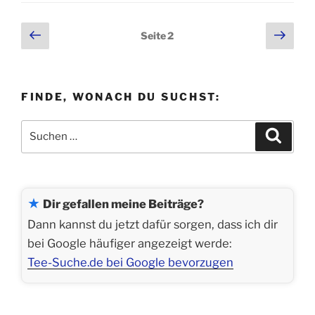
Edelstahl-
Teedose
Seitennummerierung
Vorherige
Näch
Seite
2
als
Seite
Seit
der
nachhaltiges
Beiträge
Teezubehör“
FINDE, WONACH DU SUCHST:
Suchen
Suche
nach:
★
Dir gefallen meine Beiträge?
Dann kannst du jetzt dafür sorgen, dass ich dir
bei Google häufiger angezeigt werde:
Tee-Suche.de bei Google bevorzugen