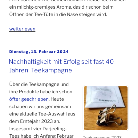
ein milchig-cremiges Aroma, das dir schon beim
Öffnen der Tee-Tüte in die Nase steigen wird.
„Milk
weiterlesen
Oolong
oder
Milky
Veröffentlicht
Dienstag, 13. Februar 2024
am
Oolong
Nachhaltigkeit mit Erfolg seit fast 40
–
Jahren: Teekampagne
Unterschiede
beim
Über die Teekampagne und
Milch-
ihre Produkte habe ich schon
Tee“
öfter geschrieben
. Heute
schauen wir uns gemeinsam
eine aktuelle Tee-Auswahl aus
dem Erntejahr 2023 an.
Insgesamt vier Darjeeling-
Tees habe ich Anfang Februar
Teekampagne 2023 –