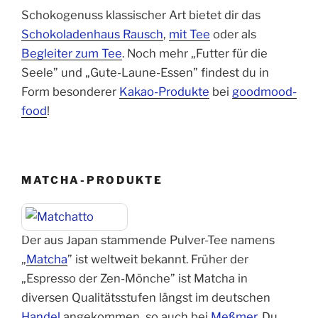
Schokogenuss klassischer Art bietet dir das
Schokoladenhaus Rausch
,
mit Tee
oder als
Begleiter zum Tee
. Noch mehr „Futter für die
Seele” und „Gute-Laune-Essen” findest du in
Form besonderer
Kakao-Produkte
bei
goodmood-
food
!
MATCHA-PRODUKTE
Der aus Japan stammende Pulver-Tee namens
„
Matcha
” ist weltweit bekannt. Früher der
„Espresso der Zen-Mönche” ist Matcha in
diversen Qualitätsstufen längst im deutschen
Handel
angekommen, so auch bei
Meßmer
. Du