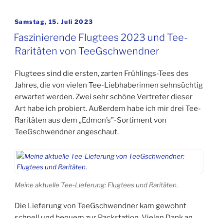
2023
–
Veröffentlicht
Samstag, 15. Juli 2023
am
festlich
Faszinierende Flugtees 2023 und Tee-
und
Raritäten von TeeGschwendner
kreativ“
Flugtees sind die ersten, zarten Frühlings-Tees des
Jahres, die von vielen Tee-Liebhaberinnen sehnsüchtig
erwartet werden. Zwei sehr schöne Vertreter dieser
Art habe ich probiert. Außerdem habe ich mir drei Tee-
Raritäten aus dem „Edmon’s”-Sortiment von
TeeGschwendner angeschaut.
Meine aktuelle Tee-Lieferung: Flugtees und Raritäten.
Die Lieferung von TeeGschwendner kam gewohnt
schnell und bequem zur Packstation. Vielen Dank an