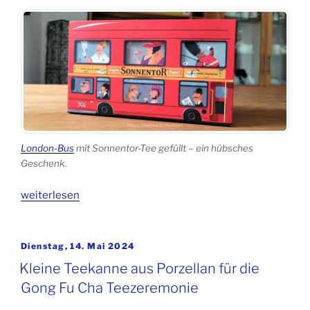
London-Bus
mit Sonnentor-Tee gefüllt – ein hübsches
Geschenk.
„SONNENTOR
weiterlesen
–
Teebecher
und
Veröffentlicht
Dienstag, 14. Mai 2024
am
Bio-
Kleine Teekanne aus Porzellan für die
Tee“
Gong Fu Cha Teezeremonie