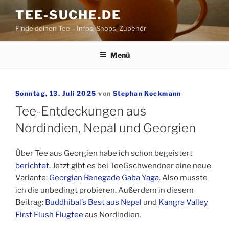
Zum
TEE-SUCHE.DE
Inhalt
Finde deinen Tee – Infos, Shops, Zubehör
springen
Menü
Veröffentlicht
Sonntag, 13. Juli 2025
von
Stephan Kockmann
am
Tee-Entdeckungen aus
Nordindien, Nepal und Georgien
Über Tee aus Georgien habe ich schon begeistert
berichtet
. Jetzt gibt es bei TeeGschwendner eine neue
Variante:
Georgian Renegade Gaba Yaga
. Also musste
ich die unbedingt probieren. Außerdem in diesem
Beitrag:
Buddhibal’s Best aus Nepal
und
Kangra Valley
First Flush Flugtee
aus Nordindien.