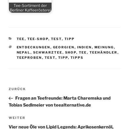
Tee-Sortiment der
Berliner Kaffeerösterei
KATEGORIEN
TEE
,
TEE-SHOP
,
TEST
,
TIPP
SCHLAGWÖRTER
ENTDECKUNGEN
,
GEORGIEN
,
INDIEN
,
MEINUNG
,
NEPAL
,
SCHWARZTEE
,
SHOP
,
TEE
,
TEEHÄNDLER
,
TEEPROBEN
,
TEST
,
TIPP
,
TIPPS
Beitragsnavigation
Vorheriger
ZURÜCK
Beitrag
Fragen an Teefreunde: Marta Charemska und
Tobias Sedlmeier von teealternative.de
Nächster
WEITER
Beitrag
Vier neue Öle von Lipid Legends: Aprikosenkernöl,