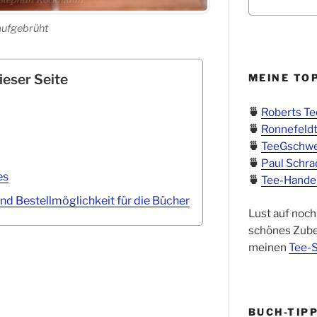
aufgebrüht
ieser Seite
MEINE TO
🍵
Roberts T
🍵
Ronnefeldt
🍵
TeeGschw
🍵
Paul Schra
es
🍵
Tee-Hande
d Bestellmöglichkeit für die Bücher
Lust auf noch
schönes Zube
meinen
Tee-S
BUCH-TIP