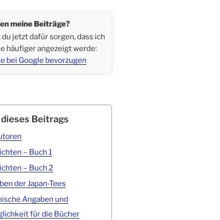
len meine Beiträge?
du jetzt dafür sorgen, dass ich
le häufiger angezeigt werde:
e bei Google bevorzugen
 dieses Beitrags
utoren
chten – Buch 1
chten – Buch 2
ben der Japan-Tees
hische Angaben und
lichkeit für die Bücher