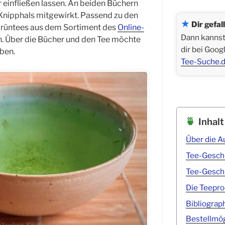
r einfließen lassen. An beiden Büchern
 Knipphals mitgewirkt. Passend zu den
★
Dir gefal
Grüntees aus dem Sortiment des
Online-
Dann kannst 
Über die Bücher und den Tee möchte
dir bei Goog
iben.
Tee-Suche.d
Inhalt
Über die A
Tee-Geschi
Tee-Geschi
Die Teepro
Bibliograp
Bestellmög