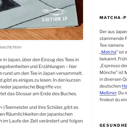
MATCHA-
Der aus Japan
stammende P
Tee namens
-Geschichten
„
Matcha
” ist
bekannt. Früh
 in Japan, über den Einzug des Tees in
„Espresso de
Begebenheiten und Erzählungen – hier
Mönche” ist 
ten rund um den Tee in Japan versammelt.
in diversen Q
 gibt es einiges zu lesen. In den kurzen
deutschen
Ha
der japanische Begriffe vor.
Meßmer
. Du
etet das Glossar am Ende des Buches.
findest du ei
)Teemeister und ihre Schüler, gibt es
den Räumlichkeiten der japanischen
 im Laufe der Zeit verändert und folgen
GESUNDHE