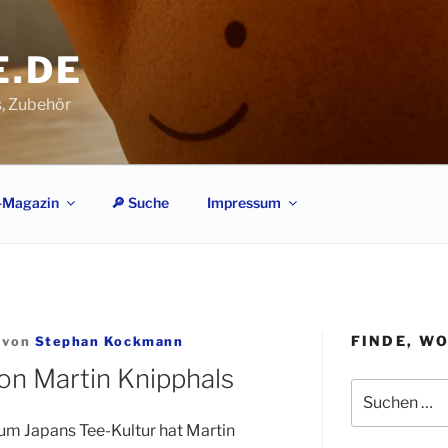
E.DE
s, Zubehör
-Magazin
🔎︎ Suche
Impressum
FINDE, W
von
Stephan Kockmann
on Martin Knipphals
Suchen
nach:
um Japans Tee-Kultur hat Martin