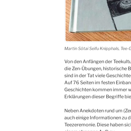
Martin Sôtai Seifu Knipphals, Tee
Von den Anfängen der Teekultur
die Zen-Übungen, historische 
sind in der Tat viele Geschich
Auf 76 Seiten im festen Einband
Geschichten kommen immer wie
Erklärungen dieser Begriffe bi
Neben Anekdoten rund um (Zen-
auch einige Informationen zu 
Teezeremonie. Diese haben sich