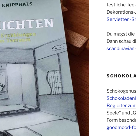
festliche Tee-
Dekorations-A
Servietten-S
Du magst die
Dann schau d
scandinavian-
SCHOKOLA
Schokogenuss 
Schokoladen
Begleiter zu
Seele” und „G
Form besond
goodmood-f