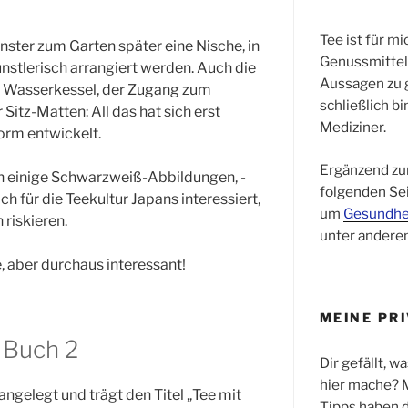
Tee ist für mi
ster zum Garten später eine Nische, in
Genussmittel,
nstlerisch arrangiert werden. Auch die
Aussagen zu 
nd Wasserkessel, der Zugang zum
schließlich b
Sitz-Matten: All das hat sich erst
Mediziner.
Form entwickelt.
Ergänzend zu
h einige Schwarzweiß-Abbildungen, -
folgenden Sei
h für die Teekultur Japans interessiert,
um
Gesundhe
 riskieren.
unter andere
, aber durchaus interessant!
MEINE PR
 Buch 2
Dir gefällt, wa
hier mache? 
angelegt und trägt den Titel „Tee mit
Tipps haben d