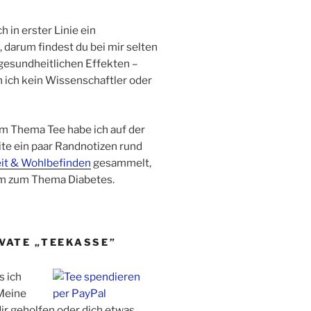
ch in erster Linie ein
 darum findest du bei mir selten
gesundheitlichen Effekten –
in ich kein Wissenschaftler oder
m Thema Tee habe ich auf der
te ein paar Randnotizen rund
it & Wohlbefinden
gesammelt,
m zum Thema Diabetes.
IVATE „TEEKASSE”
s ich
Meine
ir geholfen oder dich etwas