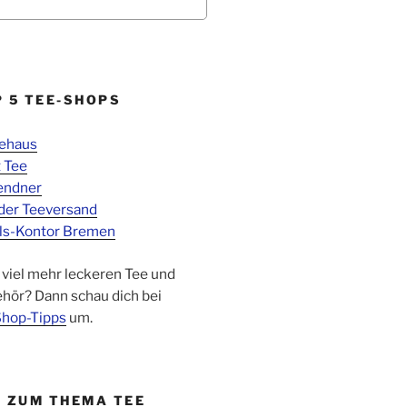
P 5 TEE-SHOPS
eehaus
 Tee
endner
der Teeversand
ls-Kontor Bremen
 viel mehr leckeren Tee und
hör? Dann schau dich bei
hop-Tipps
um.
P ZUM THEMA TEE