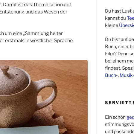
. Damit ist das Thema schon gut
Du hast Lust 
 Entstehung und das Wesen der
kannst du
Tee
kleine
Übersi
ich um eine „Sammlung heiter
Du bist auf d
ier erstmals in westlicher Sprache
Buch, einer 
Film? Dann sc
bei einem me
findest. Spezi
Buch-, Musik
SERVIETT
Ein schön
ged
stimmungsvo
und passend