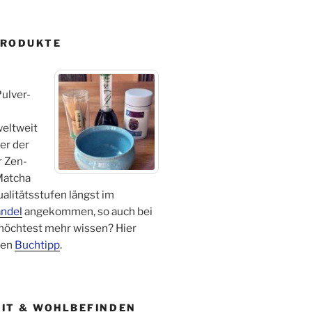
PRODUKTE
ulver-
 weltweit
er der
r Zen-
Matcha
ualitätsstufen längst im
ndel
angekommen, so auch bei
 möchtest mehr wissen? Hier
nen
Buchtipp
.
IT & WOHLBEFINDEN