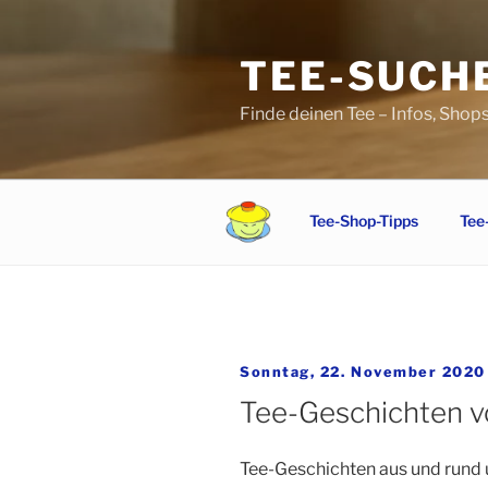
Zum
Inhalt
TEE-SUCH
springen
Finde deinen Tee – Infos, Shop
Tee-Shop-Tipps
Tee
Veröffentlicht
Sonntag, 22. November 2020
am
Tee-Geschichten v
Tee-Geschichten aus und rund 