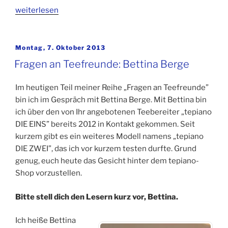
„Questions
weiterlesen
to
Tea-
lovers:
Veröffentlicht
Montag, 7. Oktober 2013
am
Dr.
Fragen an Teefreunde: Bettina Berge
Peter
Rohrsen“
Im heutigen Teil meiner Reihe „Fragen an Teefreunde”
bin ich im Gespräch mit Bettina Berge. Mit Bettina bin
ich über den von Ihr angebotenen Teebereiter „tepiano
DIE EINS” bereits 2012 in Kontakt gekommen. Seit
kurzem gibt es ein weiteres Modell namens „tepiano
DIE ZWEI”, das ich vor kurzem testen durfte. Grund
genug, euch heute das Gesicht hinter dem tepiano-
Shop vorzustellen.
Bitte stell dich den Lesern kurz vor, Bettina.
Ich heiße Bettina