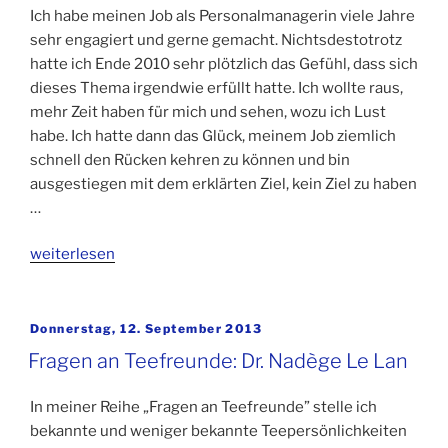
Ich habe meinen Job als Personalmanagerin viele Jahre
sehr engagiert und gerne gemacht. Nichtsdestotrotz
hatte ich Ende 2010 sehr plötzlich das Gefühl, dass sich
dieses Thema irgendwie erfüllt hatte. Ich wollte raus,
mehr Zeit haben für mich und sehen, wozu ich Lust
habe. Ich hatte dann das Glück, meinem Job ziemlich
schnell den Rücken kehren zu können und bin
ausgestiegen mit dem erklärten Ziel, kein Ziel zu haben
…
„Fragen
weiterlesen
an
Teefreunde:
Bettina
Veröffentlicht
Donnerstag, 12. September 2013
am
Berge“
Fragen an Teefreunde: Dr. Nadège Le Lan
In meiner Reihe „Fragen an Teefreunde” stelle ich
bekannte und weniger bekannte Teepersönlichkeiten