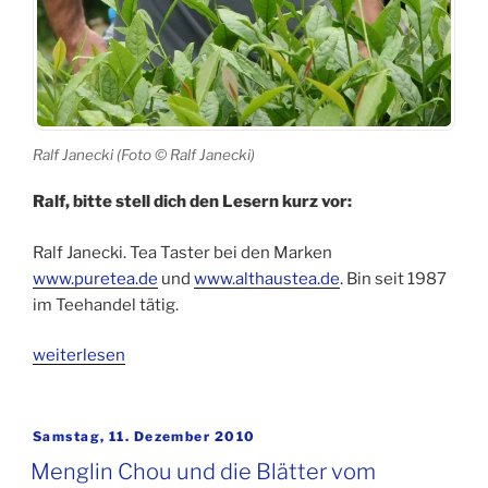
Ralf Janecki (Foto © Ralf Janecki)
Ralf, bitte stell dich den Lesern kurz vor:
Ralf Janecki. Tea Taster bei den Marken
www.puretea.de
und
www.althaustea.de
. Bin seit 1987
im Teehandel tätig.
„Fragen
weiterlesen
an
Teefreunde:
Ralf
Veröffentlicht
Samstag, 11. Dezember 2010
am
Janecki“
Menglin Chou und die Blätter vom