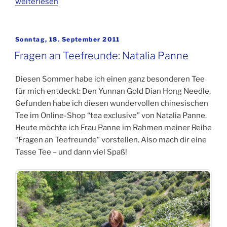
„Fragen
weiterlesen
an
Teefreunde:
Gerhard
Veröffentlicht
Sonntag, 18. September 2011
am
Thamm“
Fragen an Teefreunde: Natalia Panne
Diesen Sommer habe ich einen ganz besonderen Tee
für mich entdeckt: Den Yunnan Gold Dian Hong Needle.
Gefunden habe ich diesen wundervollen chinesischen
Tee im Online-Shop “tea exclusive” von Natalia Panne.
Heute möchte ich Frau Panne im Rahmen meiner Reihe
“Fragen an Teefreunde” vorstellen. Also mach dir eine
Tasse Tee – und dann viel Spaß!