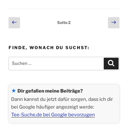
und
die
Blätter
Seitennummerierung
Vorherige
Näch
Seite
2
vom
Seite
Seit
der
Teeweg“
Beiträge
FINDE, WONACH DU SUCHST:
Suchen
Suche
nach:
★
Dir gefallen meine Beiträge?
Dann kannst du jetzt dafür sorgen, dass ich dir
bei Google häufiger angezeigt werde:
Tee-Suche.de bei Google bevorzugen