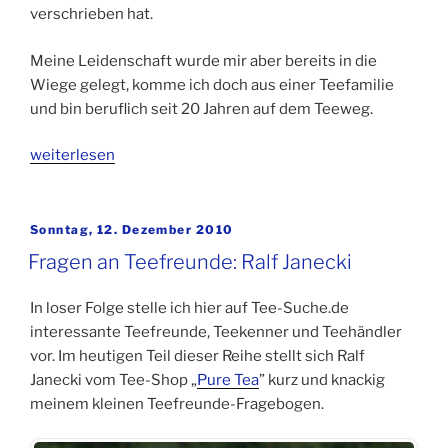
verschrieben hat.
Meine Leidenschaft wurde mir aber bereits in die
Wiege gelegt, komme ich doch aus einer Teefamilie
und bin beruflich seit 20 Jahren auf dem Teeweg.
„Fragen
weiterlesen
an
Teefreunde:
Henning
Veröffentlicht
Sonntag, 12. Dezember 2010
am
Schmidt
Fragen an Teefreunde: Ralf Janecki
vom
Hamburger
In loser Folge stelle ich hier auf Tee-Suche.de
Teespeicher“
interessante Teefreunde, Teekenner und Teehändler
vor. Im heutigen Teil dieser Reihe stellt sich Ralf
Janecki vom Tee-Shop „
Pure Tea
” kurz und knackig
meinem kleinen Teefreunde-Fragebogen.