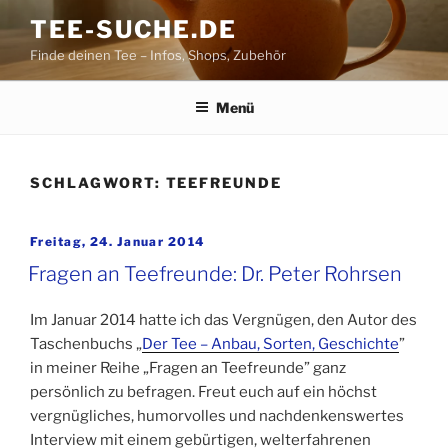
Zum
TEE-SUCHE.DE
Inhalt
Finde deinen Tee – Infos, Shops, Zubehör
springen
Menü
SCHLAGWORT:
TEEFREUNDE
Veröffentlicht
Freitag, 24. Januar 2014
am
Fragen an Teefreunde: Dr. Peter Rohrsen
Im Januar 2014 hatte ich das Vergnügen, den Autor des
Taschenbuchs „
Der Tee – Anbau, Sorten, Geschichte
”
in meiner Reihe „Fragen an Teefreunde” ganz
persönlich zu befragen. Freut euch auf ein höchst
vergnügliches, humorvolles und nachdenkenswertes
Interview mit einem gebürtigen, welterfahrenen