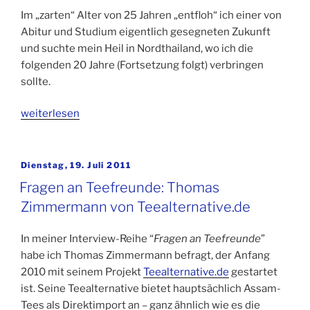
Im „zarten“ Alter von 25 Jahren „entfloh“ ich einer von
Abitur und Studium eigentlich gesegneten Zukunft
und suchte mein Heil in Nordthailand, wo ich die
folgenden 20 Jahre (Fortsetzung folgt) verbringen
sollte.
„Fragen
weiterlesen
an
Teefreunde:
Thomas
Veröffentlicht
Dienstag, 19. Juli 2011
am
Kasper
Fragen an Teefreunde: Thomas
von
Zimmermann von Teealternative.de
Siam
Tee“
In meiner Interview-Reihe “
Fragen an Teefreunde
”
habe ich Thomas Zimmermann befragt, der Anfang
2010 mit seinem Projekt
Teealternative.de
gestartet
ist. Seine Teealternative bietet hauptsächlich Assam-
Tees als Direktimport an – ganz ähnlich wie es die