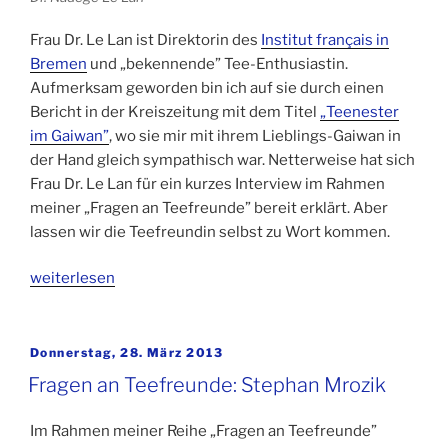
Frau Dr. Le Lan ist Direktorin des
Institut français in
Bremen
und „bekennende” Tee-Enthusiastin.
Aufmerksam geworden bin ich auf sie durch einen
Bericht in der Kreiszeitung mit dem Titel
„Teenester
im Gaiwan”
, wo sie mir mit ihrem Lieblings-Gaiwan in
der Hand gleich sympathisch war. Netterweise hat sich
Frau Dr. Le Lan für ein kurzes Interview im Rahmen
meiner „Fragen an Teefreunde” bereit erklärt. Aber
lassen wir die Teefreundin selbst zu Wort kommen.
„Fragen
weiterlesen
an
Teefreunde:
Dr.
Veröffentlicht
Donnerstag, 28. März 2013
am
Nadège
Fragen an Teefreunde: Stephan Mrozik
Le
Lan“
Im Rahmen meiner Reihe „Fragen an Teefreunde”