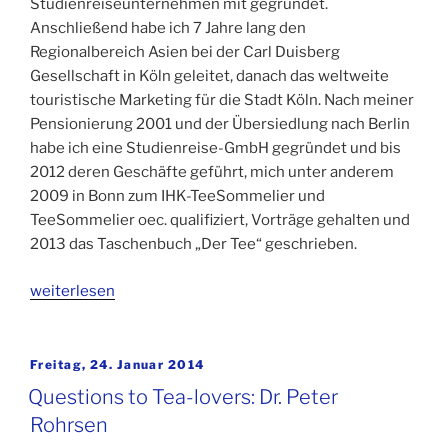
Studienreiseunternehmen mit gegründet.
Anschließend habe ich 7 Jahre lang den
Regionalbereich Asien bei der Carl Duisberg
Gesellschaft in Köln geleitet, danach das weltweite
touristische Marketing für die Stadt Köln. Nach meiner
Pensionierung 2001 und der Übersiedlung nach Berlin
habe ich eine Studienreise-GmbH gegründet und bis
2012 deren Geschäfte geführt, mich unter anderem
2009 in Bonn zum IHK-TeeSommelier und
TeeSommelier oec. qualifiziert, Vorträge gehalten und
2013 das Taschenbuch „Der Tee“ geschrieben.
„Fragen
weiterlesen
an
Teefreunde:
Dr.
Veröffentlicht
Freitag, 24. Januar 2014
am
Peter
Questions to Tea-lovers: Dr. Peter
Rohrsen“
Rohrsen