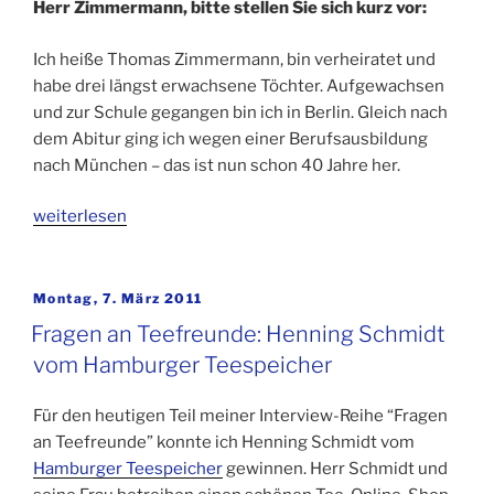
Herr Zimmermann, bitte stellen Sie sich kurz vor:
Ich heiße Thomas Zimmermann, bin verheiratet und
habe drei längst erwachsene Töchter. Aufgewachsen
und zur Schule gegangen bin ich in Berlin. Gleich nach
dem Abitur ging ich wegen einer Berufsausbildung
nach München – das ist nun schon 40 Jahre her.
„Fragen
weiterlesen
an
Teefreunde:
Thomas
Veröffentlicht
Montag, 7. März 2011
am
Zimmermann
Fragen an Teefreunde: Henning Schmidt
von
vom Hamburger Teespeicher
Teealternative.de“
Für den heutigen Teil meiner Interview-Reihe “Fragen
an Teefreunde” konnte ich Henning Schmidt vom
Hamburger Teespeicher
gewinnen. Herr Schmidt und