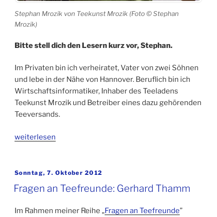
Stephan Mrozik von Teekunst Mrozik (Foto © Stephan
Mrozik)
Bitte stell dich den Lesern kurz vor, Stephan.
Im Privaten bin ich verheiratet, Vater von zwei Söhnen
und lebe in der Nähe von Hannover. Beruflich bin ich
Wirtschaftsinformatiker, Inhaber des Teeladens
Teekunst Mrozik und Betreiber eines dazu gehörenden
Teeversands.
„Fragen
weiterlesen
an
Teefreunde:
Stephan
Veröffentlicht
Sonntag, 7. Oktober 2012
am
Mrozik“
Fragen an Teefreunde: Gerhard Thamm
Im Rahmen meiner Reihe „
Fragen an Teefreunde
”