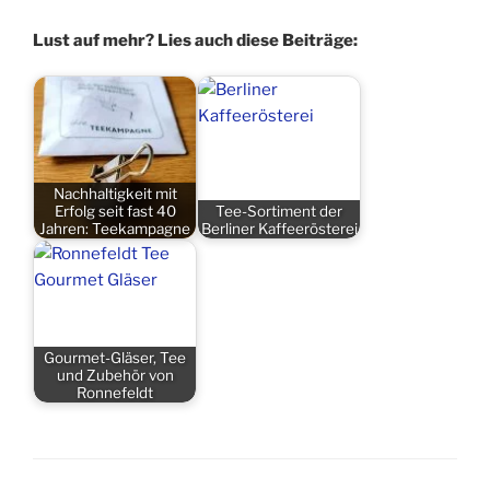
Lust auf mehr? Lies auch diese Beiträge:
Nachhaltigkeit mit
Erfolg seit fast 40
Tee-Sortiment der
Jahren: Teekampagne
Berliner Kaffeerösterei
Gourmet-Gläser, Tee
und Zubehör von
Ronnefeldt