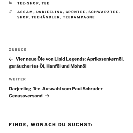
KATEGORIEN
TEE-SHOP
,
TEE
SCHLAGWÖRTER
ASSAM
,
DARJEELING
,
GRÜNTEE
,
SCHWARZTEE
,
SHOP
,
TEEHÄNDLER
,
TEEKAMPAGNE
Beitragsnavigation
Vorheriger
ZURÜCK
Beitrag
Vier neue Öle von Lipid Legends: Aprikosenkernöl,
geräuchertes Öl, Hanföl und Mohnöl
Nächster
WEITER
Beitrag
Darjeeling-Tee-Auswahl vom Paul Schrader
Genussversand
FINDE, WONACH DU SUCHST: