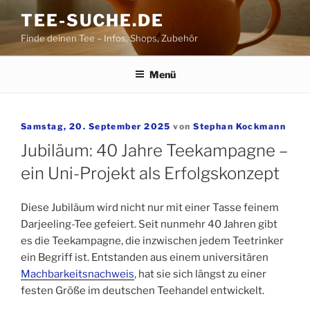
Zum
TEE-SUCHE.DE
Inhalt
Finde deinen Tee – Infos, Shops, Zubehör
springen
Menü
Veröffentlicht
Samstag, 20. September 2025
von
Stephan Kockmann
am
Jubiläum: 40 Jahre Teekampagne –
ein Uni-Projekt als Erfolgskonzept
Diese Jubiläum wird nicht nur mit einer Tasse feinem
Darjeeling-Tee gefeiert. Seit nunmehr 40 Jahren gibt
es die Teekampagne, die inzwischen jedem Teetrinker
ein Begriff ist. Entstanden aus einem universitären
Machbarkeitsnachweis
, hat sie sich längst zu einer
festen Größe im deutschen Teehandel entwickelt.