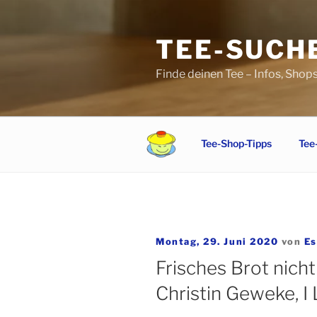
Zum
Inhalt
TEE-SUCH
springen
Finde deinen Tee – Infos, Shop
Tee-Shop-Tipps
Tee
Veröffentlicht
Montag, 29. Juni 2020
von
Es
am
Frisches Brot nicht
Christin Geweke, I