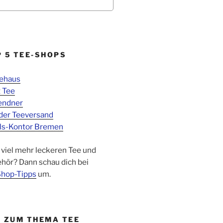
P 5 TEE-SHOPS
eehaus
 Tee
endner
der Teeversand
ls-Kontor Bremen
 viel mehr leckeren Tee und
hör? Dann schau dich bei
hop-Tipps
um.
P ZUM THEMA TEE