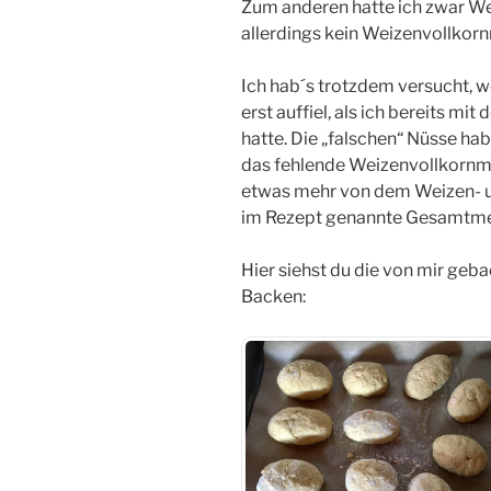
Zum anderen hatte ich zwar W
allerdings kein Weizenvollkorn
Ich hab´s trotzdem versucht, w
erst auffiel, als ich bereits m
hatte. Die „falschen“ Nüsse ha
das fehlende Weizenvollkornm
etwas mehr von dem Weizen- u
im Rezept genannte Gesamtm
Hier siehst du die von mir ge
Backen: