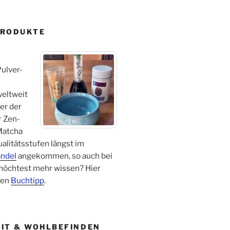
PRODUKTE
ulver-
 weltweit
er der
r Zen-
Matcha
ualitätsstufen längst im
ndel
angekommen, so auch bei
 möchtest mehr wissen? Hier
nen
Buchtipp
.
IT & WOHLBEFINDEN