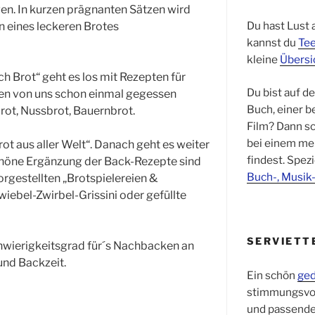
en. In kurzen prägnanten Sätzen wird
Du hast Lust 
n eines leckeren Brotes
kannst du
Tee
kleine
Übersi
ch Brot“ geht es los mit Rezepten für
Du bist auf d
sten von uns schon einmal gegessen
Buch, einer 
brot, Nussbrot, Bauernbrot.
Film? Dann sc
bei einem me
rot aus aller Welt“. Danach geht es weiter
findest. Spezi
chöne Ergänzung der Back-Rezepte sind
Buch-, Musik
orgestellten „Brotspielereien &
wiebel-Zwirbel-Grissini oder gefüllte
SERVIETT
hwierigkeitsgrad für´s Nachbacken an
und Backzeit.
Ein schön
ged
stimmungsvo
und passend