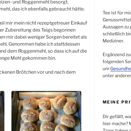
eizen- und Roggenmehl besorgt,
mehl, das ich ebenfalls gebraucht hätte.
Tee ist für mi
Genussmittel,
eil mir mein nicht rezeptgetreuer Einkauf
Aussagen zu 
it der Zubereitung des Teigs begonnen
schließlich b
ben mir dabei weniger Sorgen bereitet als
Mediziner.
ehl. Genommen habe ich stattdessen
nd dem Roggenmehl, so dass ich auf die
Ergänzend zu
enge Mehl gekommen bin.
folgenden Sei
um
Gesundhe
backenen Brötchen vor und nach dem
unter andere
MEINE PR
Dir gefällt, wa
hier mache? 
Tipps haben d