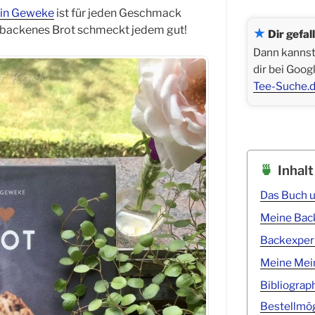
tin Geweke
ist für jeden Geschmack
gebackenes Brot schmeckt jedem gut!
★
Dir gefal
Dann kannst 
dir bei Goog
Tee-Suche.d
Inhalt
Das Buch u
Meine Bac
Backexperi
Meine Mein
Bibliograp
Bestellmög