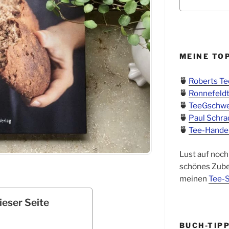
MEINE TO
🍵
Roberts T
🍵
Ronnefeldt
🍵
TeeGschw
🍵
Paul Schra
🍵
Tee-Hande
Lust auf noch
schönes Zube
meinen
Tee-S
ieser Seite
BUCH-TIP