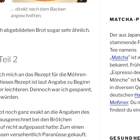
… direkt nach dam Backen
angeschnitten.
MATCHA-
 abgebildeten Brot sogar sehr ähnlich.
Der aus Japan
stammende P
Tee namens
„
Matcha
” ist
eil 2
bekannt. Früh
„Espresso de
ch mich an das Rezept für die Möhren-
Mönche” ist 
eses Rezept ist laut Angabe zu Beginn
in diversen Q
er leichteren. Dennoch war ich gespannt,
deutschen
Ha
 würden.
Meßmer
. Du
findest du ei
ot noch ganz exakt an die Angaben des
 ausgerechnet bei den Brötchen
auf nicht aufgepasst hatte: Zum einen
ssen versehentlich Paranüsse gekauft.
GESUNDHE