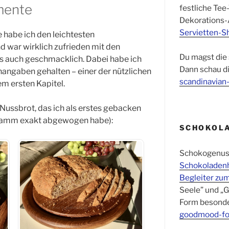
mente
festliche Tee-
Dekorations-A
Servietten-S
 habe ich den leichtesten
 war wirklich zufrieden mit den
Du magst die
ls auch geschmacklich. Dabei habe ich
Dann schau d
angaben gehalten – einer der nützlichen
scandinavian-
em ersten Kapitel.
 Nussbrot, das ich als erstes gebacken
Gramm exakt abgewogen habe):
SCHOKOLA
Schokogenuss 
Schokoladen
Begleiter zu
Seele” und „G
Form besond
goodmood-f