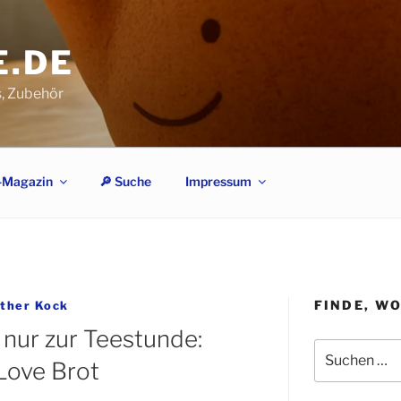
E.DE
s, Zubehör
-Magazin
🔎︎ Suche
Impressum
FINDE, W
ther Kock
 nur zur Teestunde:
Suchen
 Love Brot
nach: