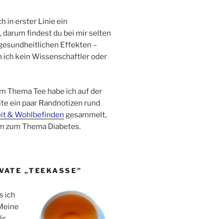
ch in erster Linie ein
 darum findest du bei mir selten
gesundheitlichen Effekten –
in ich kein Wissenschaftler oder
m Thema Tee habe ich auf der
te ein paar Randnotizen rund
it & Wohlbefinden
gesammelt,
m zum Thema Diabetes.
IVATE „TEEKASSE”
s ich
Meine
ir