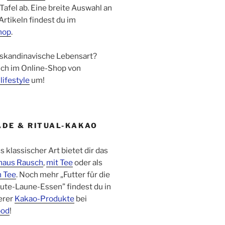
Tafel ab. Eine breite Auswahl an
rtikeln findest du im
hop
.
 skandinavische Lebensart?
ich im Online-Shop von
lifestyle
um!
DE & RITUAL-KAKAO
klassischer Art bietet dir das
haus Rausch
,
mit Tee
oder als
m Tee
. Noch mehr „Futter für die
ute-Laune-Essen” findest du in
erer
Kakao-Produkte
bei
ood
!