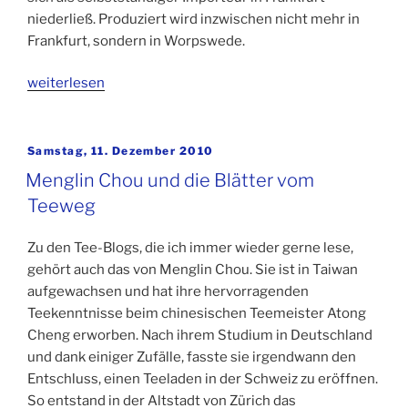
niederließ. Produziert wird inzwischen nicht mehr in
Frankfurt, sondern in Worpswede.
„Ronnefeldt
weiterlesen
Kippkanne
–
die
Veröffentlicht
Samstag, 11. Dezember 2010
am
Teekanne
Menglin Chou und die Blätter vom
zum
Teeweg
Kippen“
Zu den Tee-Blogs, die ich immer wieder gerne lese,
gehört auch das von Menglin Chou. Sie ist in Taiwan
aufgewachsen und hat ihre hervorragenden
Teekenntnisse beim chinesischen Teemeister Atong
Cheng erworben. Nach ihrem Studium in Deutschland
und dank einiger Zufälle, fasste sie irgendwann den
Entschluss, einen Teeladen in der Schweiz zu eröffnen.
So entstand in der Altstadt von Zürich das