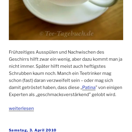
Frühzeitiges Ausspülen und Nachwischen des
Geschirrs hilft zwar ein wenig, aber dazu kommt man ja
nicht immer. Später hilft meist auch heftigstes
Schrubben kaum noch. Manch ein Teetrinker mag
schon (fast) daran verzweifelt sein – oder mag sich
damit getröstet haben, dass diese „
Patina
” von einigen
Experten als „geschmacksverstärkend” gelobt wird.
„Hausmittel
weiterlesen
gegen
hartnäckige
Teeränder“
Veröffentlicht
Samstag, 3. April 2010