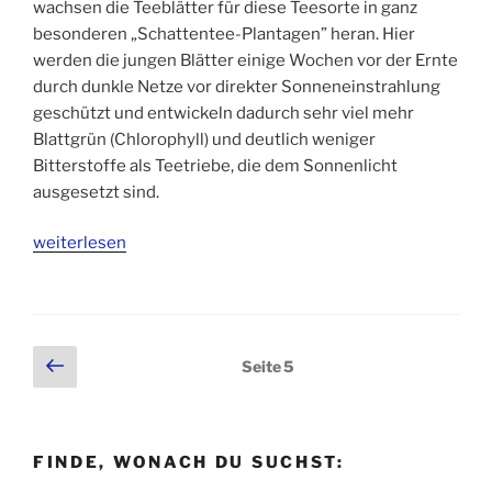
wachsen die Teeblätter für diese Teesorte in ganz
besonderen „Schattentee-Plantagen” heran. Hier
werden die jungen Blätter einige Wochen vor der Ernte
durch dunkle Netze vor direkter Sonneneinstrahlung
geschützt und entwickeln dadurch sehr viel mehr
Blattgrün (Chlorophyll) und deutlich weniger
Bitterstoffe als Teetriebe, die dem Sonnenlicht
ausgesetzt sind.
„Matcha
weiterlesen
und
die
japanische
Tee-
Seitennummerierung
Vorherige
Seite
5
Zeremonie“
Seite
der
Beiträge
FINDE, WONACH DU SUCHST: