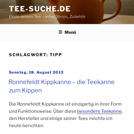
Zum
TEE-SUCHE.DE
Inhalt
Finde deinen Tee – Infos, Shops, Zubehör
springen
Menü
SCHLAGWORT:
TIPP
Veröffentlicht
Sonntag, 18. August 2013
am
Ronnefeldt Kippkanne – die Teekanne
zum Kippen
Die Ronnefeldt Kippkanne ist einzigartig in ihrer Form
und Funktionsweise. Über diese
besondere Teekanne
,
den Hersteller und einige seiner Tees möchte ich
heute berichten.