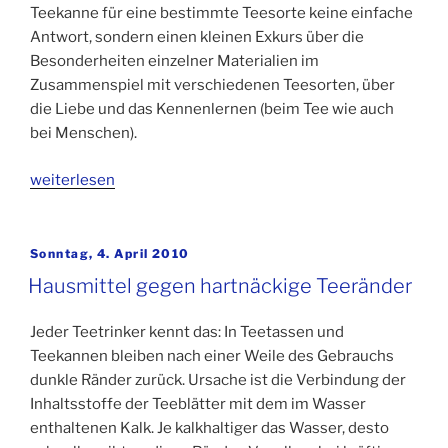
Teekanne für eine bestimmte Teesorte keine einfache
Antwort, sondern einen kleinen Exkurs über die
Besonderheiten einzelner Materialien im
Zusammenspiel mit verschiedenen Teesorten, über
die Liebe und das Kennenlernen (beim Tee wie auch
bei Menschen).
„Menglin
weiterlesen
Chou
und
die
Veröffentlicht
Sonntag, 4. April 2010
am
Blätter
Hausmittel gegen hartnäckige Teeränder
vom
Teeweg“
Jeder Teetrinker kennt das: In Teetassen und
Teekannen bleiben nach einer Weile des Gebrauchs
dunkle Ränder zurück. Ursache ist die Verbindung der
Inhaltsstoffe der Teeblätter mit dem im Wasser
enthaltenen Kalk. Je kalkhaltiger das Wasser, desto