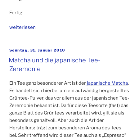
Fertig!
„Ostereier
weiterlesen
natürlich
färben
mit
Veröffentlicht
Sonntag, 31. Januar 2010
am
Tee“
Matcha und die japanische Tee-
Zeremonie
Ein Tee ganz besonderer Art ist der
japanische Matcha
.
Es handelt sich hierbei um ein aufwändig hergestelltes
Grüntee-Pulver, das vor allem aus der japanischen Tee-
Zeremonie bekannt ist. Da für diese Teesorte (fast) das
ganze Blatt des Grüntees verarbeitet wird, gilt sie als
besonders gehaltvoll. Aber auch die Art der
Herstellung trägt zum besonderen Aroma des Tees
bei. Sehr treffend wird dieser Tee auch als „Espresso”