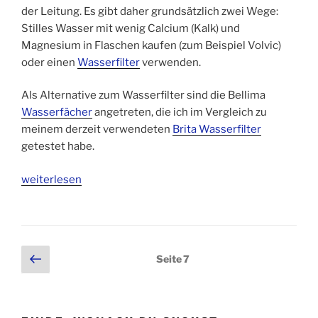
der Leitung. Es gibt daher grundsätzlich zwei Wege:
Stilles Wasser mit wenig Calcium (Kalk) und
Magnesium in Flaschen kaufen (zum Beispiel Volvic)
oder einen
Wasserfilter
verwenden.
Als Alternative zum Wasserfilter sind die Bellima
Wasserfächer
angetreten, die ich im Vergleich zu
meinem derzeit verwendeten
Brita Wasserfilter
getestet habe.
„Bellima
weiterlesen
Wasserfächer
im
Test“
Seitennummerierung
Vorherige
Seite
7
Seite
der
Beiträge