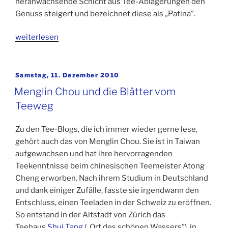
heranwachsende Schicht aus Tee-Ablagerungen den
Genuss steigert und bezeichnet diese als „Patina”.
„Tee-
weiterlesen
Mythos
„Patina”:
Teekanne
Veröffentlicht
Samstag, 11. Dezember 2010
am
spülen
Menglin Chou und die Blätter vom
oder
Teeweg
nicht?“
Zu den Tee-Blogs, die ich immer wieder gerne lese,
gehört auch das von Menglin Chou. Sie ist in Taiwan
aufgewachsen und hat ihre hervorragenden
Teekenntnisse beim chinesischen Teemeister Atong
Cheng erworben. Nach ihrem Studium in Deutschland
und dank einiger Zufälle, fasste sie irgendwann den
Entschluss, einen Teeladen in der Schweiz zu eröffnen.
So entstand in der Altstadt von Zürich das
Teehaus
Shui Tang
(„Ort des schönen Wassers”), in