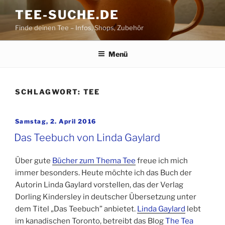
Zum
TEE-SUCHE.DE
Inhalt
Finde deinen Tee – Infos, Shops, Zubehör
springen
Menü
SCHLAGWORT:
TEE
Veröffentlicht
Samstag, 2. April 2016
am
Das Teebuch von Linda Gaylard
Über gute
Bücher zum Thema Tee
freue ich mich
immer besonders. Heute möchte ich das Buch der
Autorin Linda Gaylard vorstellen, das der Verlag
Dorling Kindersley in deutscher Übersetzung unter
dem Titel „Das Teebuch” anbietet.
Linda Gaylard
lebt
im kanadischen Toronto, betreibt das Blog
The Tea