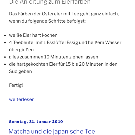
Die Anleitung zum Eierfärben
Das Färben der Ostereier mit Tee geht ganz einfach,
wenn du folgende Schritte befolgst:
weiße Eier hart kochen
4 Teebeutel mit 1 Esslöffel Essig und heißem Wasser
übergießen
alles zusammen 10 Minuten ziehen lassen
die hartgekochten Eier für 15 bis 20 Minuten in den
Sud geben
Fertig!
„Ostereier
weiterlesen
natürlich
färben
mit
Veröffentlicht
Sonntag, 31. Januar 2010
am
Tee“
Matcha und die japanische Tee-