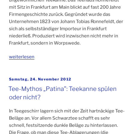
mit Sitz in Frankfurt am Main blickt auf fast 200 Jahre
Firmengeschichte zurück. Gegründet wurde das
Unternehmen 1823 von Johann Tobias Ronnefeldt, der
sich als selbstständiger Importeur in Frankfurt
niederließ. Produziert wird inzwischen nicht mehr in
Frankfurt, sondern in Worpswede.
„Ronnefeldt
weiterlesen
Kippkanne
–
die
Veröffentlicht
Samstag, 24. November 2012
am
Teekanne
Tee-Mythos „Patina”: Teekanne spülen
zum
oder nicht?
Kippen“
In Teegeschirr lagern sich mit der Zeit hartnäckige Tee-
Beläge an. Vor allem Schwarztee schafft es sehr
schnell, festsitzende dunkle Beläge zu hinterlassen.
Die Frage, ob man diese Tee-Ablagerungen (die