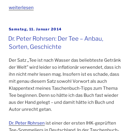
„Questions
weiterlesen
to
Tea-
lovers:
Veröffentlicht
Samstag, 11. Januar 2014
am
Dr.
Dr. Peter Rohrsen: Der Tee – Anbau,
Peter
Sorten, Geschichte
Rohrsen“
Der Satz „Tee ist nach Wasser das beliebteste Getränk
der Welt” wird leider so inflationär verwendet, dass ich
ihn nicht mehr lesen mag. Insofern ist es schade, dass
mit genau diesem Satz sowohl Vorwort als auch
Klappentext meines Taschenbuch-Tipps zum Thema
Tee beginnen. Denn so hätte ich das Buch fast wieder
aus der Hand gelegt – und damit hätte ich Buch und
Autor unrecht getan.
Dr. Peter Rohrsen
ist einer der ersten IHK-geprüften
Tee-Sommeliers in Deutschland. In der Taschenbuch-