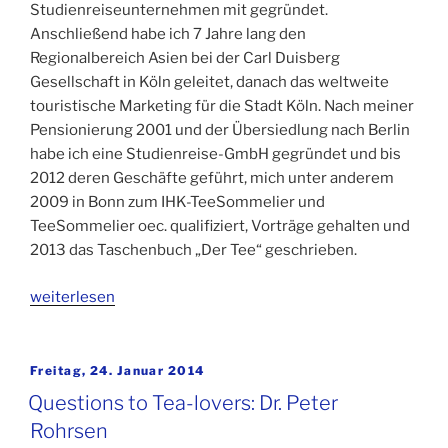
Studienreiseunternehmen mit gegründet.
Anschließend habe ich 7 Jahre lang den
Regionalbereich Asien bei der Carl Duisberg
Gesellschaft in Köln geleitet, danach das weltweite
touristische Marketing für die Stadt Köln. Nach meiner
Pensionierung 2001 und der Übersiedlung nach Berlin
habe ich eine Studienreise-GmbH gegründet und bis
2012 deren Geschäfte geführt, mich unter anderem
2009 in Bonn zum IHK-TeeSommelier und
TeeSommelier oec. qualifiziert, Vorträge gehalten und
2013 das Taschenbuch „Der Tee“ geschrieben.
„Fragen
weiterlesen
an
Teefreunde:
Dr.
Veröffentlicht
Freitag, 24. Januar 2014
am
Peter
Questions to Tea-lovers: Dr. Peter
Rohrsen“
Rohrsen