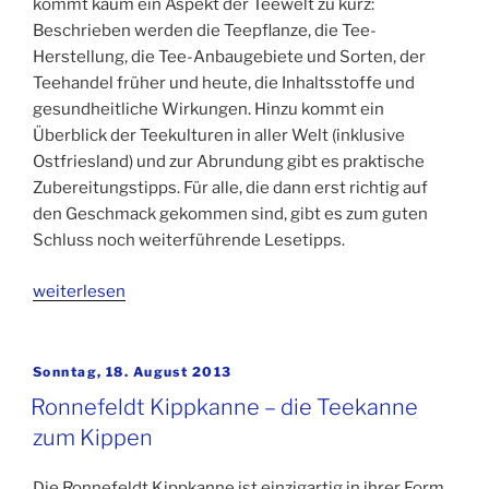
kommt kaum ein Aspekt der Teewelt zu kurz:
Beschrieben werden die Teepflanze, die Tee-
Herstellung, die Tee-Anbaugebiete und Sorten, der
Teehandel früher und heute, die Inhaltsstoffe und
gesundheitliche Wirkungen. Hinzu kommt ein
Überblick der Teekulturen in aller Welt (inklusive
Ostfriesland) und zur Abrundung gibt es praktische
Zubereitungstipps. Für alle, die dann erst richtig auf
den Geschmack gekommen sind, gibt es zum guten
Schluss noch weiterführende Lesetipps.
„Dr.
weiterlesen
Peter
Rohrsen:
Der
Veröffentlicht
Sonntag, 18. August 2013
am
Tee
Ronnefeldt Kippkanne – die Teekanne
–
zum Kippen
Anbau,
Sorten,
Die Ronnefeldt Kippkanne ist einzigartig in ihrer Form