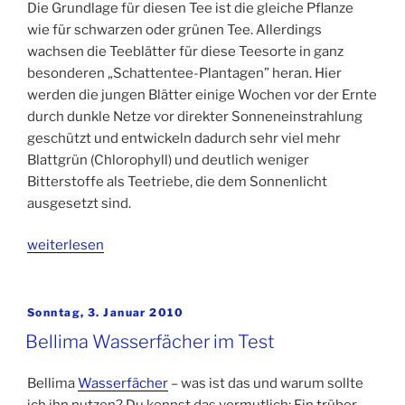
Die Grundlage für diesen Tee ist die gleiche Pflanze
wie für schwarzen oder grünen Tee. Allerdings
wachsen die Teeblätter für diese Teesorte in ganz
besonderen „Schattentee-Plantagen” heran. Hier
werden die jungen Blätter einige Wochen vor der Ernte
durch dunkle Netze vor direkter Sonneneinstrahlung
geschützt und entwickeln dadurch sehr viel mehr
Blattgrün (Chlorophyll) und deutlich weniger
Bitterstoffe als Teetriebe, die dem Sonnenlicht
ausgesetzt sind.
„Matcha
weiterlesen
und
die
japanische
Veröffentlicht
Sonntag, 3. Januar 2010
am
Tee-
Bellima Wasserfächer im Test
Zeremonie“
Bellima
Wasserfächer
– was ist das und warum sollte
ich ihn nutzen? Du kennst das vermutlich: Ein trüber