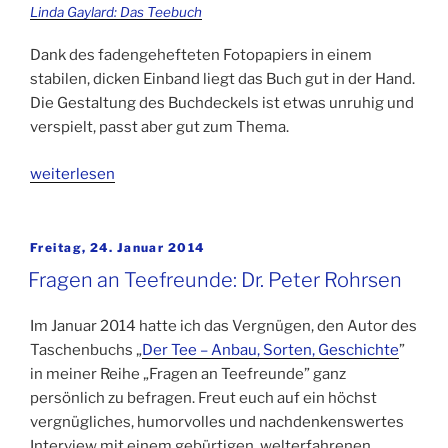
Linda Gaylard: Das Teebuch
Dank des fadengehefteten Fotopapiers in einem
stabilen, dicken Einband liegt das Buch gut in der Hand.
Die Gestaltung des Buchdeckels ist etwas unruhig und
verspielt, passt aber gut zum Thema.
„Das
weiterlesen
Teebuch
von
Linda
Veröffentlicht
Freitag, 24. Januar 2014
am
Gaylard“
Fragen an Teefreunde: Dr. Peter Rohrsen
Im Januar 2014 hatte ich das Vergnügen, den Autor des
Taschenbuchs „
Der Tee – Anbau, Sorten, Geschichte
”
in meiner Reihe „Fragen an Teefreunde” ganz
persönlich zu befragen. Freut euch auf ein höchst
vergnügliches, humorvolles und nachdenkenswertes
Interview mit einem gebürtigen, welterfahrenen