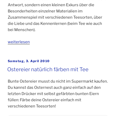
Antwort, sondern einen kleinen Exkurs über die
Besonderheiten einzelner Materialien im
Zusammenspiel mit verschiedenen Teesorten, über
die Liebe und das Kennenlernen (beim Tee wie auch
bei Menschen).
„Menglin
weiterlesen
Chou
und
die
Veröffentlicht
Samstag, 3. April 2010
am
Blätter
Ostereier natürlich färben mit Tee
vom
Teeweg“
Bunte Ostereier musst du nicht im Supermarkt kaufen.
Du kannst das Osternest auch ganz einfach auf den
letzten Drücker mit selbst gefärbten bunten Eiern
füllen: Färbe deine Ostereier einfach mit
verschiedenen Teesorten!