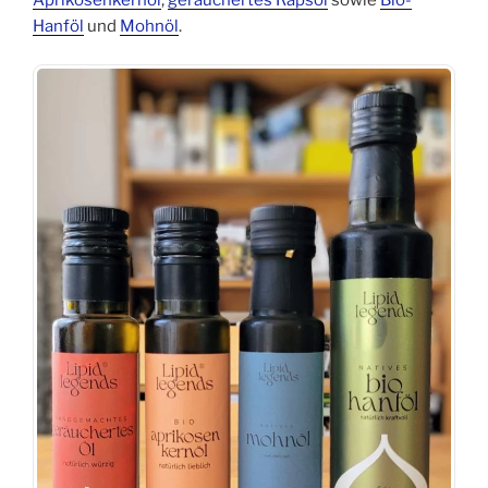
Aprikosenkernöl
,
geräuchertes Rapsöl
sowie
Bio-
Hanföl
und
Mohnöl
.