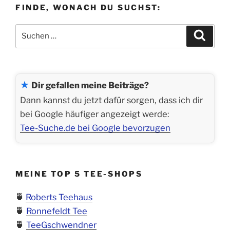
FINDE, WONACH DU SUCHST:
Optimiertes
Leinöl,
Suchen
Suche
Sesamöl,
nach:
Schwarzkümmelöl
und
Steirisches
★
Kürbiskernöl“
Dir gefallen meine Beiträge?
Dann kannst du jetzt dafür sorgen, dass ich dir
bei Google häufiger angezeigt werde:
Tee-Suche.de bei Google bevorzugen
MEINE TOP 5 TEE-SHOPS
🍵
Roberts Teehaus
🍵
Ronnefeldt Tee
🍵
TeeGschwendner