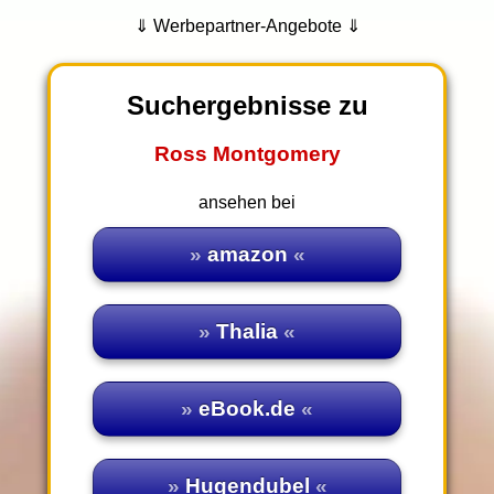
⇓ Werbepartner-Angebote ⇓
Suchergebnisse zu
Ross Montgomery
ansehen bei
amazon
Thalia
eBook.de
Hugendubel