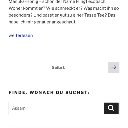
Manuka-Honig – schon der Name klingt exotisch.
Woher kommt er? Wie schmeckt er? Was macht ihn so
besonders? Und passt er gut zu einer Tasse Tee? Das
habe ich mir genauer angeschaut.
weiterlesen
Seitennummerierung
Näch
Seite
1
Seit
der
Beiträge
FINDE, WONACH DU SUCHST:
Suchen
Suche
nach: