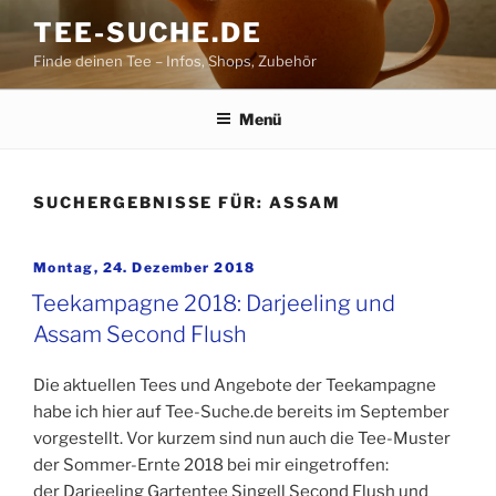
Zum
TEE-SUCHE.DE
Inhalt
Finde deinen Tee – Infos, Shops, Zubehör
springen
Menü
SUCHERGEBNISSE FÜR:
ASSAM
Veröffentlicht
Montag, 24. Dezember 2018
am
Teekampagne 2018: Darjeeling und
Assam Second Flush
Die aktuellen Tees und Angebote der Teekampagne
habe ich hier auf Tee-Suche.de bereits im September
vorgestellt. Vor kurzem sind nun auch die Tee-Muster
der Sommer-Ernte 2018 bei mir eingetroffen:
der Darjeeling Gartentee Singell Second Flush und