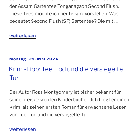
der Assam Gartentee Tonganagaon Second Flush.
Diese Tees möchte ich heute kurz vorstellen. Was
bedeutet Second Flush (SF) Gartentee? Die mit …
„Teekampagne
weiterlesen
2018:
Darjeeling
und
Veröffentlicht
Montag, 25. Mai 2026
am
Assam
Krimi-Tipp: Tee, Tod und die versiegelte
Second
Tür
Flush“
Der Autor Ross Montgomery ist bisher bekannt für
seine preisgekrönten Kinderbücher. Jetzt legt er einen
Krimi als seinen ersten Roman für erwachsene Leser
vor: Tee, Tod und die versiegelte Tür.
weiterlesen